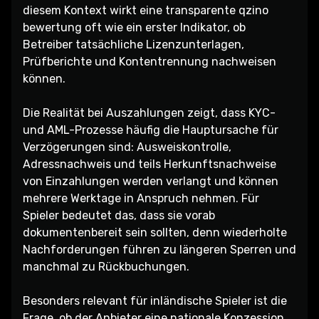
diesem Kontext wirkt eine transparente qzino
bewertung oft wie ein erster Indikator, ob
Betreiber tatsächliche Lizenzunterlagen,
Prüfberichte und Kontentrennung nachweisen
können.
Die Realität bei Auszahlungen zeigt, dass KYC-
und AML-Prozesse häufig die Hauptursache für
Verzögerungen sind: Ausweiskontrolle,
Adressnachweis und teils Herkunftsnachweise
von Einzahlungen werden verlangt und können
mehrere Werktage in Anspruch nehmen. Für
Spieler bedeutet das, dass sie vorab
dokumentenbereit sein sollten, denn wiederholte
Nachforderungen führen zu längeren Sperren und
manchmal zu Rückbuchungen.
Besonders relevant für inländische Spieler ist die
Frage, ob der Anbieter eine nationale Konzession