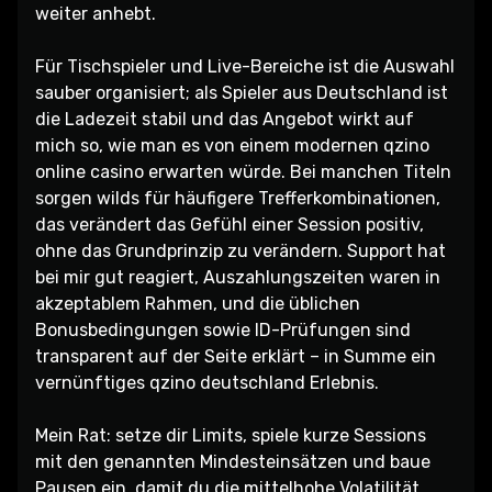
weiter anhebt.
Für Tischspieler und Live-Bereiche ist die Auswahl
sauber organisiert; als Spieler aus Deutschland ist
die Ladezeit stabil und das Angebot wirkt auf
mich so, wie man es von einem modernen qzino
online casino erwarten würde. Bei manchen Titeln
sorgen wilds für häufigere Trefferkombinationen,
das verändert das Gefühl einer Session positiv,
ohne das Grundprinzip zu verändern. Support hat
bei mir gut reagiert, Auszahlungszeiten waren in
akzeptablem Rahmen, und die üblichen
Bonusbedingungen sowie ID-Prüfungen sind
transparent auf der Seite erklärt – in Summe ein
vernünftiges qzino deutschland Erlebnis.
Mein Rat: setze dir Limits, spiele kurze Sessions
mit den genannten Mindesteinsätzen und baue
Pausen ein, damit du die mittelhohe Volatilität