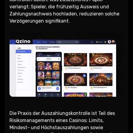
verlangt; Spieler, die frühzeitig Ausweis und
Zahlungsnachweis hochladen, reduzieren solche
Verzögerungen signifikant.
Die Praxis der Auszahlungskontrolle ist Teil des
Risikomanagements eines Casinos: Limits,
Mindest- und Höchstauszahlungen sowie