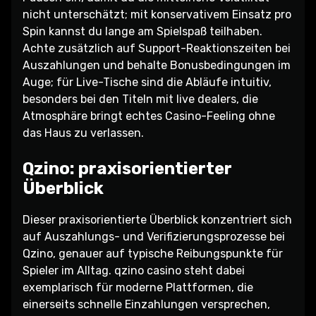
nicht unterschätzt; mit konservativem Einsatz pro
Spin kannst du lange am Spielspaß teilhaben.
Achte zusätzlich auf Support-Reaktionszeiten bei
Auszahlungen und behalte Bonusbedingungen im
Auge; für Live-Tische sind die Abläufe intuitiv,
besonders bei den Titeln mit live dealers, die
Atmosphäre bringt echtes Casino-Feeling ohne
das Haus zu verlassen.
Qzino: praxisorientierter
Überblick
Dieser praxisorientierte Überblick konzentriert sich
auf Auszahlungs- und Verifizierungsprozesse bei
Qzino, genauer auf typische Reibungspunkte für
Spieler im Alltag. qzino casino steht dabei
exemplarisch für moderne Plattformen, die
einerseits schnelle Einzahlungen versprechen,