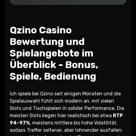
Qzino Casino
Bewertung und
Spielangebote im
Überblick - Bonus,
Spiele, Bedienung
Ich spiele bei Qzino seit einigen Monaten und die
Spielauswahl fühlt sich modern an, mit vielen
Slots und Tischspielen in solider Performance. Die
meisten Slots liegen hier realistisch bei etwa
RTP
94–97%
, meistens mittlere bis hohe Volatilität,
sodass Treffer seltener, aber lohnender ausfallen;