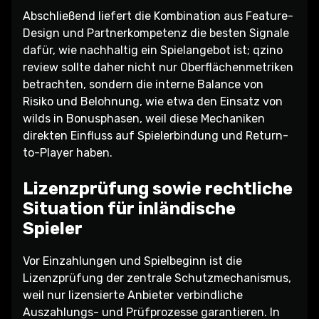
Abschließend liefert die Kombination aus Feature-
Design und Partnerkompetenz die besten Signale
dafür, wie nachhaltig ein Spielangebot ist; qzino
review sollte daher nicht nur Oberflächenmetriken
betrachten, sondern die interne Balance von
Risiko und Belohnung, wie etwa den Einsatz von
wilds in Bonusphasen, weil diese Mechaniken
direkten Einfluss auf Spielerbindung und Return-
to-Player haben.
Lizenzprüfung sowie rechtliche
Situation für inländische
Spieler
Vor Einzahlungen und Spielbeginn ist die
Lizenzprüfung der zentrale Schutzmechanismus,
weil nur lizensierte Anbieter verbindliche
Auszahlungs- und Prüfprozesse garantieren. In