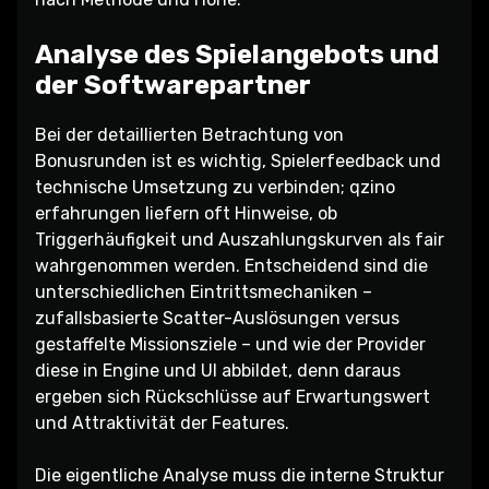
Analyse des Spielangebots und
der Softwarepartner
Bei der detaillierten Betrachtung von
Bonusrunden ist es wichtig, Spielerfeedback und
technische Umsetzung zu verbinden; qzino
erfahrungen liefern oft Hinweise, ob
Triggerhäufigkeit und Auszahlungskurven als fair
wahrgenommen werden. Entscheidend sind die
unterschiedlichen Eintrittsmechaniken –
zufallsbasierte Scatter-Auslösungen versus
gestaffelte Missionsziele – und wie der Provider
diese in Engine und UI abbildet, denn daraus
ergeben sich Rückschlüsse auf Erwartungswert
und Attraktivität der Features.
Die eigentliche Analyse muss die interne Struktur