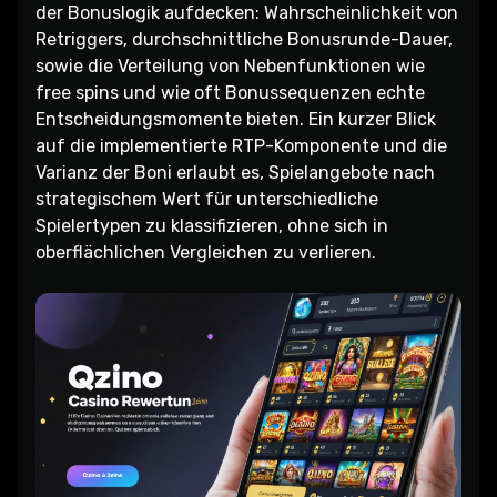
der Bonuslogik aufdecken: Wahrscheinlichkeit von
Retriggers, durchschnittliche Bonusrunde-Dauer,
sowie die Verteilung von Nebenfunktionen wie
free spins und wie oft Bonussequenzen echte
Entscheidungsmomente bieten. Ein kurzer Blick
auf die implementierte RTP-Komponente und die
Varianz der Boni erlaubt es, Spielangebote nach
strategischem Wert für unterschiedliche
Spielertypen zu klassifizieren, ohne sich in
oberflächlichen Vergleichen zu verlieren.