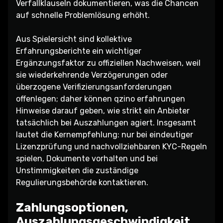
Verfallklauseln dokumentieren, was die Chancen
auf schnelle Problemlösung erhöht.
Aus Spielersicht sind kollektive
Erfahrungsberichte ein wichtiger
Ergänzungsfaktor zu offiziellen Nachweisen, weil
sie wiederkehrende Verzögerungen oder
überzogene Verifizierungsanforderungen
offenlegen; daher können qzino erfahrungen
Hinweise darauf geben, wie strikt ein Anbieter
tatsächlich bei Auszahlungen agiert. Insgesamt
lautet die Kernempfehlung: nur bei eindeutiger
Lizenzprüfung und nachvollziehbaren KYC-Regeln
spielen, Dokumente vorhalten und bei
Unstimmigkeiten die zuständige
Regulierungsbehörde kontaktieren.
Zahlungsoptionen,
Auszahlungsgeschwindigkeit