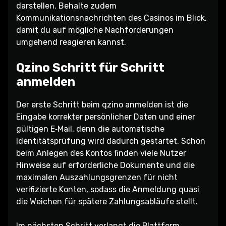
darstellen. Behalte zudem
Kommunikationsnachrichten des Casinos im Blick,
damit du auf mögliche Nachforderungen
umgehend reagieren kannst.
Qzino Schritt für Schritt
anmelden
Der erste Schritt beim qzino anmelden ist die
Eingabe korrekter persönlicher Daten und einer
gültigen E‑Mail, denn die automatische
Identitätsprüfung wird dadurch gestartet. Schon
beim Anlegen des Kontos finden viele Nutzer
Hinweise auf erforderliche Dokumente und die
maximalen Auszahlungsgrenzen für nicht
verifizierte Konten, sodass die Anmeldung quasi
die Weichen für spätere Zahlungsabläufe stellt.
Im nächsten Schritt verlangt die Plattform