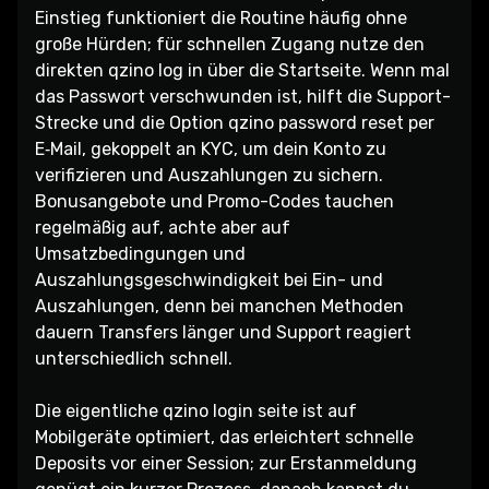
Einstieg funktioniert die Routine häufig ohne
große Hürden; für schnellen Zugang nutze den
direkten qzino log in über die Startseite. Wenn mal
das Passwort verschwunden ist, hilft die Support-
Strecke und die Option qzino password reset per
E‑Mail, gekoppelt an KYC, um dein Konto zu
verifizieren und Auszahlungen zu sichern.
Bonusangebote und Promo-Codes tauchen
regelmäßig auf, achte aber auf
Umsatzbedingungen und
Auszahlungsgeschwindigkeit bei Ein- und
Auszahlungen, denn bei manchen Methoden
dauern Transfers länger und Support reagiert
unterschiedlich schnell.
Die eigentliche qzino login seite ist auf
Mobilgeräte optimiert, das erleichtert schnelle
Deposits vor einer Session; zur Erstanmeldung