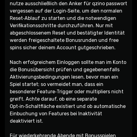
nutze ausschließlich den Anker für qzino passwort
vergessen auf der Login‑Seite, um den normalen
Reset‑Ablauf zu starten und die notwendigen
Verifikationsschritte durchzuführen. Nur mit
abgeschlossenem Reset und bestätigter Identität
werden freigeschaltete Bonusrunden und free
spins sicher deinem Account gutgeschrieben.
Nach erfolgreichem Einloggen sollte man im Konto
die Bonusübersicht prüfen und gegebenenfalls
Aktivierungsbedingungen lesen, bevor man ein
Spiel startet; so vermeidet man, dass ein
besonderer Feature‑Trigger oder multipliers nicht
greift. Achte darauf, ob eine separate
Opt‑in‑Schaltfläche existiert und ob automatische
Einbuchung von Features bei Inaktivität
deaktiviert ist.
Für wiederkehrende Abende mit Bonusspielen