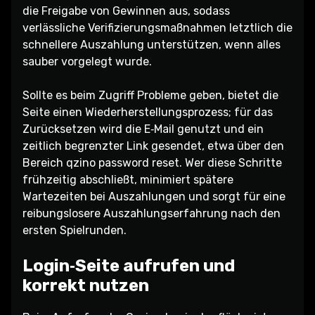
die Freigabe von Gewinnen aus, sodass
verlässliche Verifizierungsmaßnahmen letztlich die
schnellere Auszahlung unterstützen, wenn alles
sauber vorgelegt wurde.
Sollte es beim Zugriff Probleme geben, bietet die
Seite einen Wiederherstellungsprozess; für das
Zurücksetzen wird die E‑Mail genutzt und ein
zeitlich begrenzter Link gesendet, etwa über den
Bereich qzino password reset. Wer diese Schritte
frühzeitig abschließt, minimiert spätere
Wartezeiten bei Auszahlungen und sorgt für eine
reibungslosere Auszahlungserfahrung nach den
ersten Spielrunden.
Login‑Seite aufrufen und
korrekt nutzen