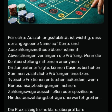
Für echte Auszahlungsstabilität ist wichtig, dass
der angegebene Name auf Konto und
Auszahlungsmethode übereinstimmt;
Abweichungen verlängern die Prüfung. Wenn die
Kontoerstellung mit einem anonymen
Drittanbieter erfolgte, können Casinos bei hohen
Summen zusätzliche Prüfungen ansetzen.
Typische Friktionen entstehen außerdem, wenn
Bonusumsatzbedingungen mehrere
Zahlungswege ausschließen oder spezifische
Mindestauszahlungsbeträge unerwartet greifen.
Die Praxis zeigt: eine klare, überprüfbare