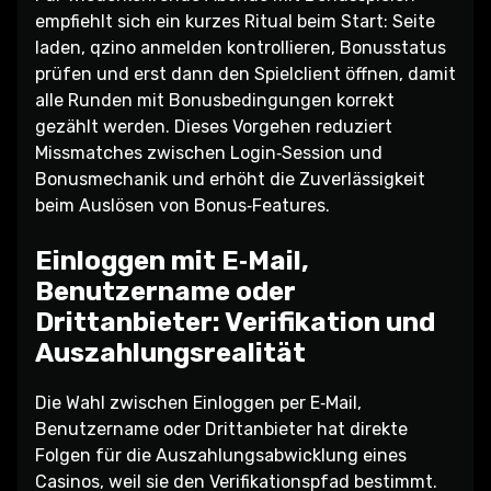
empfiehlt sich ein kurzes Ritual beim Start: Seite
laden, qzino anmelden kontrollieren, Bonusstatus
prüfen und erst dann den Spielclient öffnen, damit
alle Runden mit Bonusbedingungen korrekt
gezählt werden. Dieses Vorgehen reduziert
Missmatches zwischen Login‑Session und
Bonusmechanik und erhöht die Zuverlässigkeit
beim Auslösen von Bonus‑Features.
Einloggen mit E‑Mail,
Benutzername oder
Drittanbieter: Verifikation und
Auszahlungsrealität
Die Wahl zwischen Einloggen per E‑Mail,
Benutzername oder Drittanbieter hat direkte
Folgen für die Auszahlungsabwicklung eines
Casinos, weil sie den Verifikationspfad bestimmt.