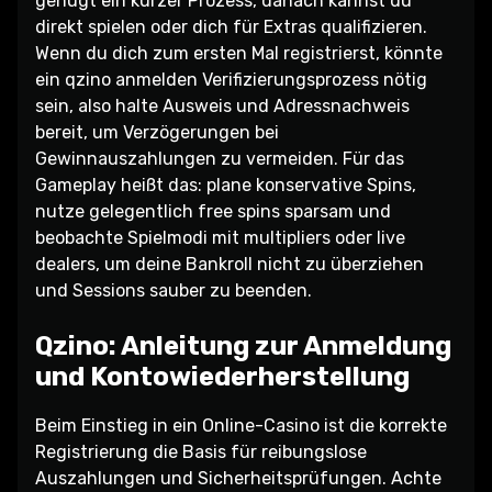
genügt ein kurzer Prozess, danach kannst du
direkt spielen oder dich für Extras qualifizieren.
Wenn du dich zum ersten Mal registrierst, könnte
ein qzino anmelden Verifizierungsprozess nötig
sein, also halte Ausweis und Adressnachweis
bereit, um Verzögerungen bei
Gewinnauszahlungen zu vermeiden. Für das
Gameplay heißt das: plane konservative Spins,
nutze gelegentlich free spins sparsam und
beobachte Spielmodi mit multipliers oder live
dealers, um deine Bankroll nicht zu überziehen
und Sessions sauber zu beenden.
Qzino: Anleitung zur Anmeldung
und Kontowiederherstellung
Beim Einstieg in ein Online-Casino ist die korrekte
Registrierung die Basis für reibungslose
Auszahlungen und Sicherheitsprüfungen. Achte