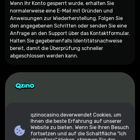
Wenn Ihr Konto gesperrt wurde, erhalten Sie
normalerweise eine E-Mail mit Gründen und
Anweisungen zur Wiederherstellung. Folgen Sie
den angegebenen Schritten oder senden Sie eine
Anfrage an den Support über das Kontaktformular.
Halten Sie gegebenenfalls Identitätsnachweise
bereit, damit die Überprüfung schneller
abgeschlossen werden kann.
Datenschutzrichtlinie
qzinocasino.deverwendet Cookies, um
Verantwortungsvolles Glücksspiel
Ihnen die beste Erfahrung auf unserer
Geschäftsbedingungen
Website zu bieten. Wenn Sie Ihren Besuch
fortsetzen und auf die Schaltfläche "Ich
Cookie-Richtlinie
akzeptiere" klicken, stimmen Sie der